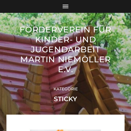
FÖRDERVEREIN FÜR
KINDER- UND
JUGENDARBEIT
MARTIN NIEMÖLLER
E.V.
KATEGORIE
STICKY