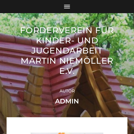
FÖRDERVEREIN FÜR
KINDER- UND
JUGENDARBEIT
MARTIN NIEMÖLLER
E.V.
AUTOR
ADMIN